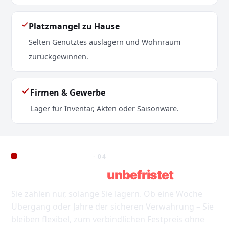
Platzmangel zu Hause
Selten Genutztes auslagern und Wohnraum
zurückgewinnen.
Firmen & Gewerbe
Lager für Inventar, Akten oder Saisonware.
FLEXIBLE LAUFZEIT
· 04
Tagesgenau bis
unbefristet
.
Sie zahlen nur, solange Sie lagern. Ob eine Woche
Übergang oder Jahre der sicheren Verwahrung – Sie
bleiben flexibel, zum verbindlichen Festpreis ohne