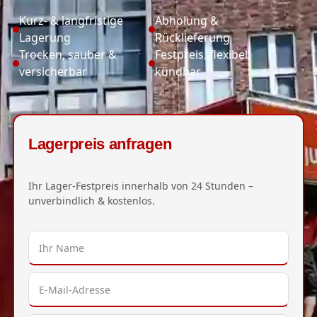
Kurz- & langfristige
Abholung &
Lagerung
Rücklieferung
Trocken, sauber &
Festpreis, flexibel
versicherbar
kündbar
Lagerpreis anfragen
Ihr Lager-Festpreis innerhalb von 24 Stunden –
unverbindlich & kostenlos.