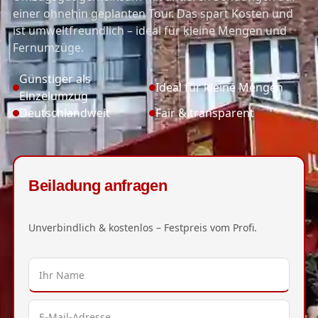
einer ohnehin geplanten Tour. Das spart Kosten und
ist umweltfreundlich – ideal für kleine Mengen und
Fernumzüge.
Günstiger als
Ideal für kleine Mengen
Einzelumzug
Deutschlandweit
Fair & transparent
Beiladung anfragen
Unverbindlich & kostenlos – Festpreis vom Profi.