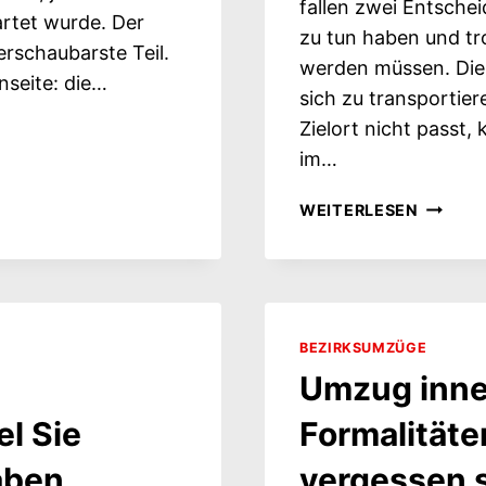
fallen zwei Entsche
artet wurde. Der
zu tun haben und tr
erschaubarste Teil.
werden müssen. Die e
nseite: die…
sich zu transportier
Zielort nicht passt,
im…
UMZUG
WEITERLESEN
INS
AUSLAN
MITFÄH
–
UND
BEZIRKSUMZÜGE
WAS
Umzug inner
VORHE
ERLEDI
l Sie
Formalitäte
SEIN
MUSS
aben
vergessen s