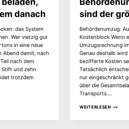
 beladen,
Behördenum
tem danach
sind der gr
acken: das System
Behördenumzug: Ausf
en. Wer vierzig gut
Kostenblock Wenn ei
rtons in eine neue
Umzugsrechnung im H
en Abend damit, nach
Genau deshalb wird 
 Teil nach dem
bezifferte Kosten s
 Stift und zehn
Tatsächlich entschei
idet trotzdem
nur eingeschränkt g
über die Gesamtbela
Transports….
BEHÖRD
WEITERLESEN
SIND
DER
GRÖSSER