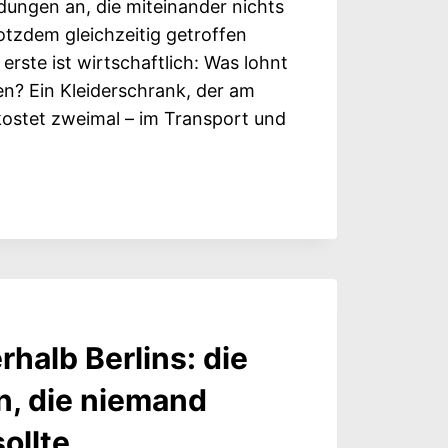
idungen an, die miteinander nichts
otzdem gleichzeitig getroffen
rste ist wirtschaftlich: Was lohnt
en? Ein Kleiderschrank, der am
 kostet zweimal – im Transport und
D: WAS
RT
halb Berlins: die
R
GT
n, die niemand
ollte