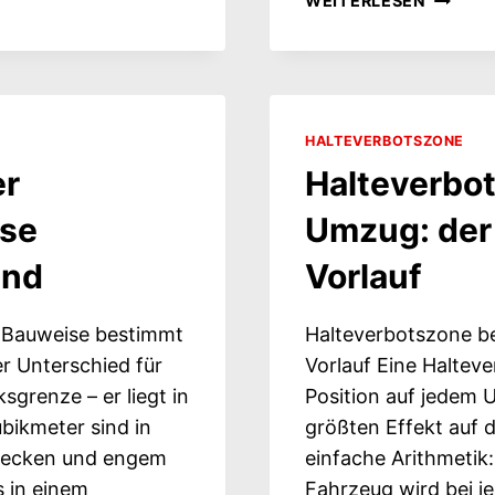
WEITERLESEN
IN
TEMPEL
SCHÖNE
BEZIRK,
ZWEI
HALTEVERBOTSZONE
UMZUG
er
Halteverbo
ise
Umzug: der 
and
Vorlauf
e Bauweise bestimmt
Halteverbotszone be
r Unterschied für
Vorlauf Eine Halteve
sgrenze – er liegt in
Position auf jedem
bikmeter sind in
größten Effekt auf 
Decken und engem
einfache Arithmetik
s in einem
Fahrzeug wird bei j