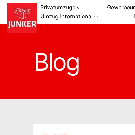
Zum
Privatumzüge
Gewerbeu
Inhalt
Umzug International
springen
Blog