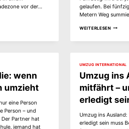
adezone vor der…
gelaufen. Bei fünfzi
Metern Weg summie
HALTE
WEITERLESEN
BEIM
UMZUG:
UNTERS
LIEGT
IM
UMZUG INTERNATIONAL
VORLAU
lie: wenn
Umzug ins 
n umzieht
mitfährt – 
erledigt se
nur eine Person
ne Person – und
Umzug ins Ausland: 
 Der Partner hat
erledigt sein muss 
chule, jemand hat