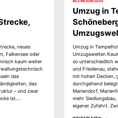
BEZIRKSUMZÜGE
Umzug in T
Strecke,
Schöneberg:
Umzugswel
trecke, neues
Umzug in Tempelhof
m, Falkensee oder
Umzugswelten Kaum e
hnisch kaum weiter
so unterschiedlich 
rwaltungstechnisch
und Friedenau, ste
hseln das
mit hohen Decken, 
ändigkeiten, das
durchgehend belegte
truktur – und zwar
Mariendorf, Marienf
ecke ist….
mehr Siedlungsbau, 
eigener Zufahrt. Z
UMZUG