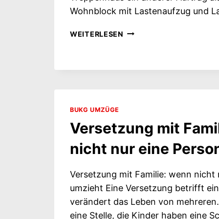
Wohnblock mit Lastenaufzug und L
UMZUG
WEITERLESEN
IN
DEN
BERLINER
BEZIRKEN: DIE
BAUWEISE
BESTIMMT
BUKG UMZÜGE
DEN
AUFWAND
Versetzung mit Fami
nicht nur eine Perso
Versetzung mit Familie: wenn nicht 
umzieht Eine Versetzung betrifft ei
verändert das Leben von mehreren.
eine Stelle, die Kinder haben eine S