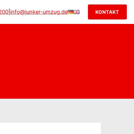
200
|
info@junker-umzug.de
KONTAKT