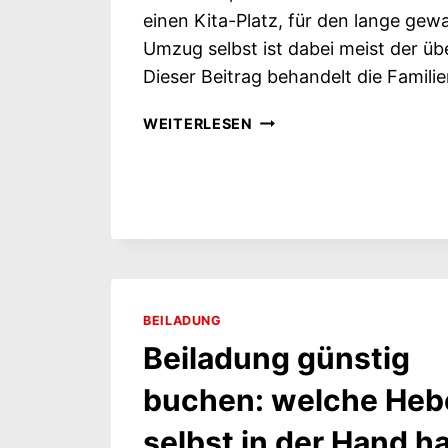
einen Kita-Platz, für den lange gew
Umzug selbst ist dabei meist der üb
Dieser Beitrag behandelt die Familie
VERSETZUNG
WEITERLESEN
MIT
FAMILIE: WENN
NICHT
NUR
EINE
PERSON
UMZIEHT
BEILADUNG
Beiladung günstig
buchen: welche Hebe
selbst in der Hand h