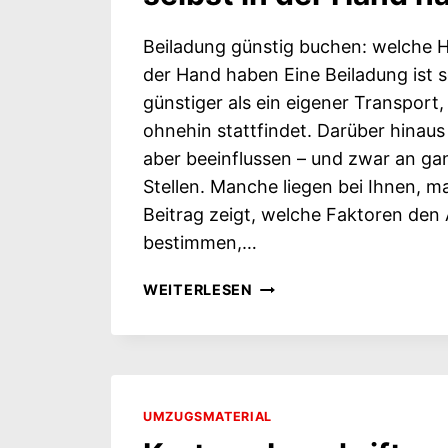
Beiladung günstig buchen: welche He
der Hand haben Eine Beiladung ist 
günstiger als ein eigener Transport,
ohnehin stattfindet. Darüber hinaus 
aber beeinflussen – und zwar an ga
Stellen. Manche liegen bei Ihnen, m
Beitrag zeigt, welche Faktoren de
bestimmen,…
BEILADUNG
WEITERLESEN
GÜNSTIG
BUCHEN: WELCHE
HEBEL
SIE
SELBST
UMZUGSMATERIAL
IN
DER