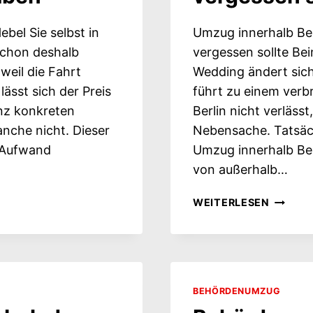
bel Sie selbst in
Umzug innerhalb Ber
schon deshalb
vergessen sollte B
 weil die Fahrt
Wedding ändert sich 
lässt sich der Preis
führt zu einem verb
nz konkreten
Berlin nicht verläss
anche nicht. Dieser
Nebensache. Tatsächl
n Aufwand
Umzug innerhalb Ber
von außerhalb…
UMZUG
WEITERLESEN
INNERH
BERLINS
FORMAL
DIE
NIEMA
BEHÖRDENUMZUG
VERGES
SOLLTE