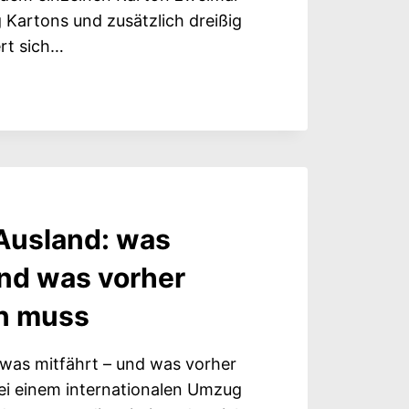
g Kartons und zusätzlich dreißig
rt sich…
VERBOTSZONE
 DER
CHIED
F
Ausland: was
und was vorher
in muss
was mitfährt – und was vorher
Bei einem internationalen Umzug