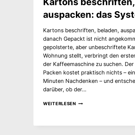
Kartons beschriften,
HAND
auspacken: das Sys
HABEN
Kartons beschriften, beladen, ausp
danach Gepackt ist nicht angekomm
gepolsterte, aber unbeschriftete Ka
Wohnung stellt, verbringt den erst
der Kaffeemaschine zu suchen. Der
Packen kostet praktisch nichts – ein
Minuten Nachdenken – und entsche
darüber, ob der…
KARTONS
WEITERLESEN
BESCHRIFTEN,
BELADEN,
AUSPACKEN: DAS
SYSTEM