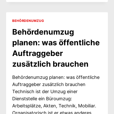
DEM
BUKG: WORAUF
ES
BEI
BEHÖRDENUMZUG
DER
Behördenumzug
ABRECHNUNG
ANKOMMT
planen: was öffentliche
Auftraggeber
zusätzlich brauchen
Behördenumzug planen: was öffentliche
Auftraggeber zusätzlich brauchen
Technisch ist der Umzug einer
Dienststelle ein Büroumzug:
Arbeitsplätze, Akten, Technik, Mobiliar.
Organisatorisch ist er etwas anderes.