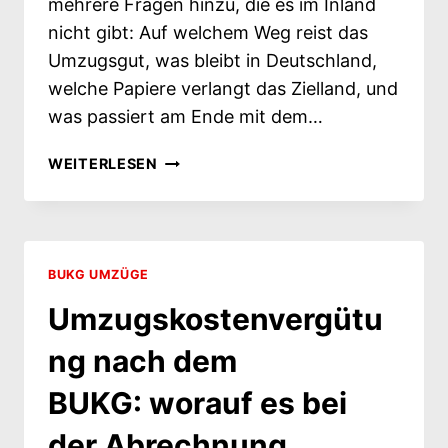
mehrere Fragen hinzu, die es im Inland
nicht gibt: Auf welchem Weg reist das
Umzugsgut, was bleibt in Deutschland,
welche Papiere verlangt das Zielland, und
was passiert am Ende mit dem…
BUKG-
WEITERLESEN
AUSLANDSUMZUG: WAS
BEI
EINER
VERSETZUNG
INS
BUKG UMZÜGE
AUSLAND
Umzugskostenvergütu
DAZUKOMMT
ng nach dem
BUKG: worauf es bei
der Abrechnung