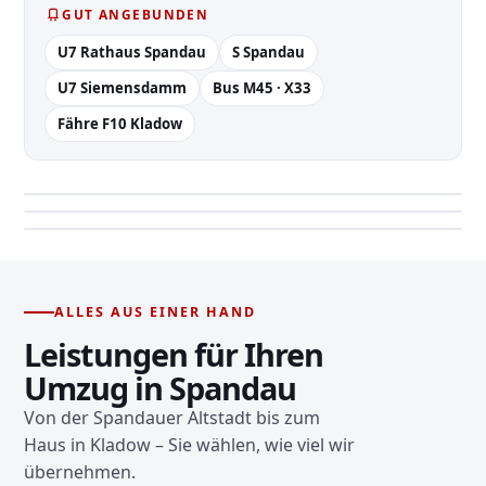
GUT ANGEBUNDEN
U7 Rathaus Spandau
S Spandau
U7 Siemensdamm
Bus M45 · X33
Fähre F10 Kladow
Festes Team statt Subunternehmer.
Eigene LKW-Flotte – direkt vor Ihrer Tür.
Möbellift für hohe Etagen & Wasserlagen.
Bild
Bild
junker-umzugshelfer.webp
Bild
…lkw-moebellift-einsatz.webp
ALLES AUS EINER HAND
junker-umzugsfirma-lkw-berlin.webp
Leistungen für Ihren
Umzug in Spandau
Von der Spandauer Altstadt bis zum
Haus in Kladow – Sie wählen, wie viel wir
übernehmen.