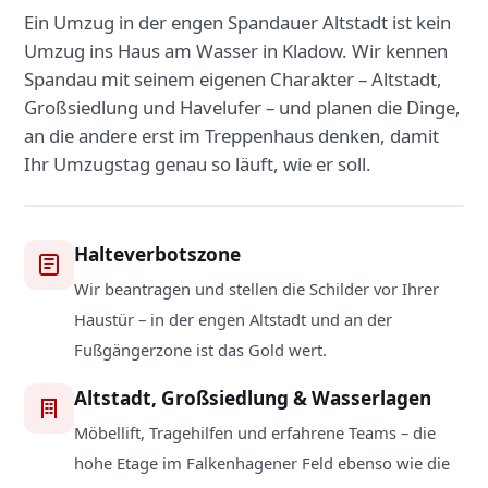
Ein Umzug in der engen Spandauer Altstadt ist kein
Umzug ins Haus am Wasser in Kladow. Wir kennen
Spandau mit seinem eigenen Charakter – Altstadt,
Großsiedlung und Havelufer – und planen die Dinge,
an die andere erst im Treppenhaus denken, damit
Eingespielte Teams – seit über 12 Jahren in Berlin &
Ihr Umzugstag genau so läuft, wie er soll.
Spandau.
4,9★
· 1.600+ Bewertungen
Halteverbotszone
Bild lädt …
Wir beantragen und stellen die Schilder vor Ihrer
junker-lkw-auszeichnung.webp
Haustür – in der engen Altstadt und an der
Fußgängerzone ist das Gold wert.
Altstadt, Großsiedlung & Wasserlagen
Möbellift, Tragehilfen und erfahrene Teams – die
hohe Etage im Falkenhagener Feld ebenso wie die