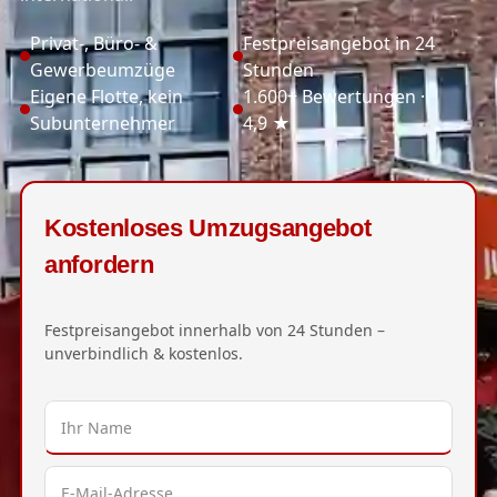
Privat-, Büro- &
Festpreisangebot in 24
Gewerbeumzüge
Stunden
Eigene Flotte, kein
1.600+ Bewertungen ·
Subunternehmer
4,9 ★
Kostenloses Umzugsangebot
anfordern
Festpreisangebot innerhalb von 24 Stunden –
unverbindlich & kostenlos.