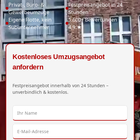
Privat-, Büro- &
Festpreisangebot in 24
Gewerbeumzüge
Stunden
Eigene Flotte, kein
1.600+ Bewertungen ·
Subunternehmer
4,9 ★
Kostenloses Umzugsangebot
anfordern
Festpreisangebot innerhalb von 24 Stunden –
unverbindlich & kostenlos.