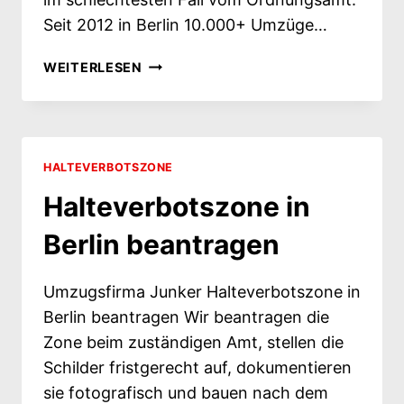
Seit 2012 in Berlin 10.000+ Umzüge…
HALTEVERBOT
WEITERLESEN
REICHT
NICHT:
WANN
SIE
EINE
HALTEVERBOTSZONE
SONDERNUTZUNGSERLAUBNIS
Halteverbotszone in
BRAUCHEN
Berlin beantragen
Umzugsfirma Junker Halteverbotszone in
Berlin beantragen Wir beantragen die
Zone beim zuständigen Amt, stellen die
Schilder fristgerecht auf, dokumentieren
sie fotografisch und bauen nach dem