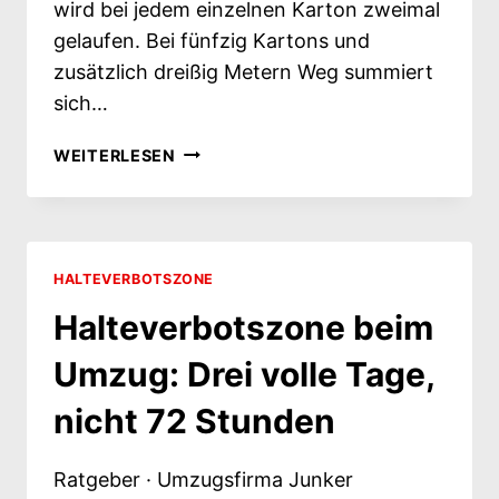
wird bei jedem einzelnen Karton zweimal
gelaufen. Bei fünfzig Kartons und
zusätzlich dreißig Metern Weg summiert
sich…
HALTEVERBOTSZONE
WEITERLESEN
BEIM
UMZUG: DER
UNTERSCHIED
LIEGT
IM
HALTEVERBOTSZONE
VORLAUF
Halteverbotszone beim
Umzug: Drei volle Tage,
nicht 72 Stunden
Ratgeber · Umzugsfirma Junker