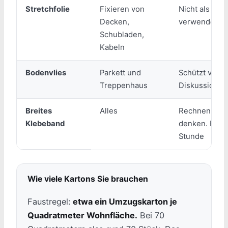
Stretchfolie
Fixieren von
Nicht als alle
Decken,
verwenden
Schubladen,
Kabeln
Bodenvlies
Parkett und
Schützt vor K
Treppenhaus
Diskussionen
Breites
Alles
Rechnen Sie m
Klebeband
denken. Ein A
Stunde
Wie viele Kartons Sie brauchen
Faustregel:
etwa ein Umzugskarton je
Quadratmeter Wohnfläche.
Bei 70