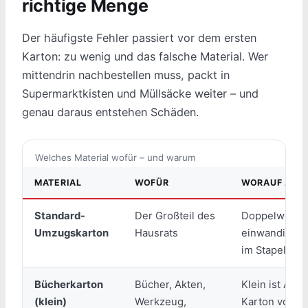
richtige Menge
Der häufigste Fehler passiert vor dem ersten
Karton: zu wenig und das falsche Material. Wer
mittendrin nachbestellen muss, packt in
Supermarktkisten und Müllsäcke weiter – und
genau daraus entstehen Schäden.
Welches Material wofür – und warum
MATERIAL
WOFÜR
WORAUF ACH
Standard-
Der Großteil des
Doppelwellig 
Umzugskarton
Hausrats
einwandige K
im Stapel
Bücherkarton
Bücher, Akten,
Klein ist Absi
(klein)
Werkzeug,
Karton voller 