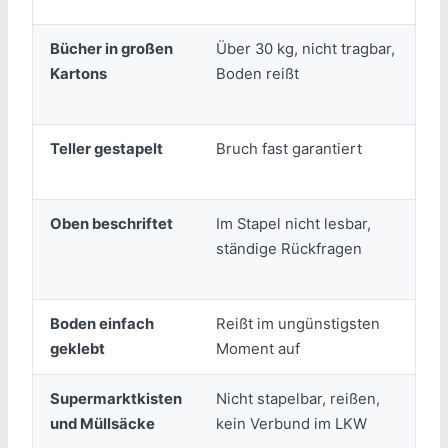
Bücher in großen
Über 30 kg, nicht tragbar,
Kartons
Boden reißt
g
k
Teller gestapelt
Bruch fast garantiert
E
h
Oben beschriftet
Im Stapel nicht lesbar,
S
ständige Rückfragen
b
Z
Boden einfach
Reißt im ungünstigsten
E
geklebt
Moment auf
z
Supermarktkisten
Nicht stapelbar, reißen,
E
und Müllsäcke
kein Verbund im LKW