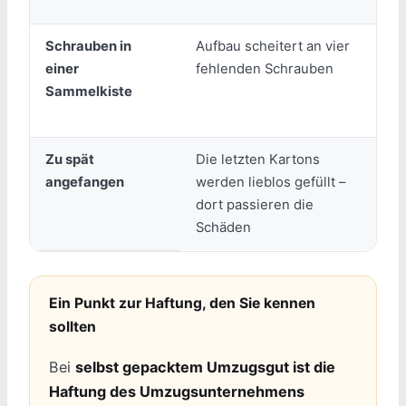
Schrauben in
Aufbau scheitert an vier
B
einer
fehlenden Schrauben
Sammelkiste
M
f
Zu spät
Die letzten Kartons
angefangen
werden lieblos gefüllt –
v
dort passieren die
Schäden
Ein Punkt zur Haftung, den Sie kennen
sollten
Bei
selbst gepacktem Umzugsgut ist die
Haftung des Umzugsunternehmens