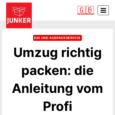
Zum
🇬🇧
Inhalt
springen
EIN UND AUSPACKSERVICE
Umzug richtig
packen: die
Anleitung vom
Profi