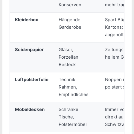
Konserven
mehr tragbar
Kleiderbox
Hängende
Spart Bügeln
Garderobe
Kartons; wird
abgeholt
Seidenpapier
Gläser,
Zeitungspapie
Porzellan,
hellem Geschi
Besteck
Luftpolsterfolie
Technik,
Noppen nach 
Rahmen,
polstert sie 
Empfindliches
Möbeldecken
Schränke,
Immer vor der 
Tische,
direkt auf Ho
Polstermöbel
Schwitzwasse