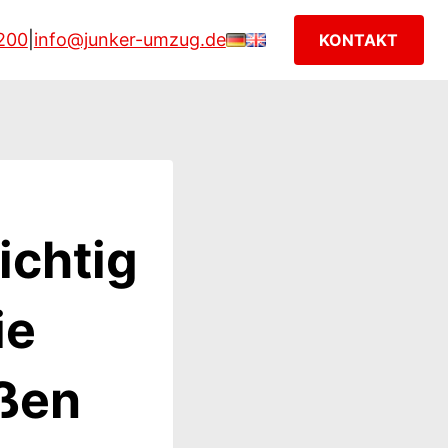
200
|
info@junker-umzug.de
KONTAKT
ichtig
ie
eßen