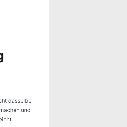
g
teht dasselbe
r machen und
icht.