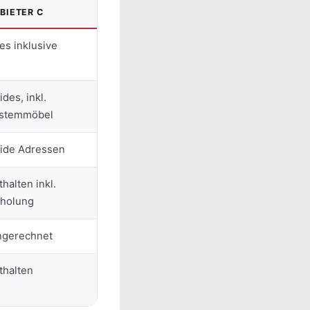
BIETER C
les inklusive
ides, inkl.
stemmöbel
ide Adressen
thalten inkl.
holung
ngerechnet
thalten