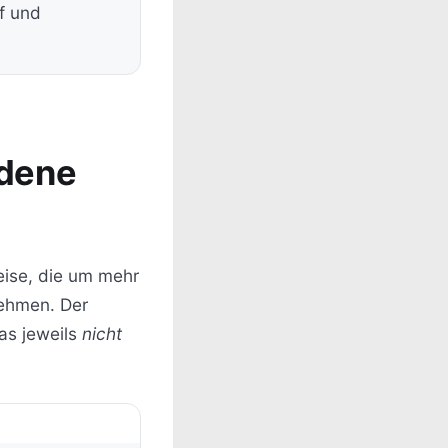
f und
edene
eise, die um mehr
nehmen. Der
as jeweils
nicht