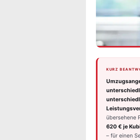
KURZ BEANTW
Umzugsangebo
unterschiedl
unterschiedl
Leistungsve
übersehene P
620 € je Kub
– für einen S