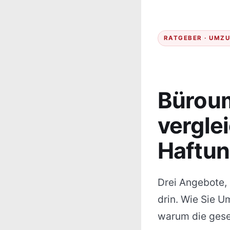
RATGEBER · UMZU
Büroum
vergle
Haftun
Drei Angebote, 
drin. Wie Sie 
warum die geset