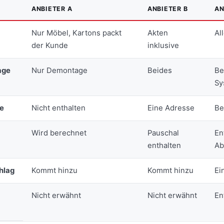
ANBIETER A
ANBIETER B
AN
Nur Möbel, Kartons packt
Akten
Al
der Kunde
inklusive
age
Nur Demontage
Beides
Be
Sy
e
Nicht enthalten
Eine Adresse
Be
Wird berechnet
Pauschal
En
enthalten
Ab
hlag
Kommt hinzu
Kommt hinzu
Ei
Nicht erwähnt
Nicht erwähnt
En