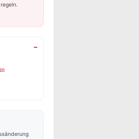
regeln.
en
ressänderung