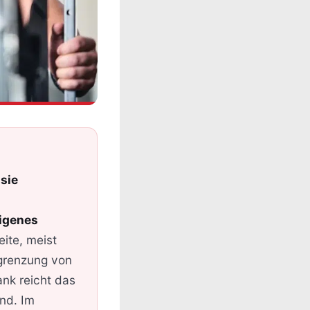
sie
igenes
eite, meist
egrenzung von
nk reicht das
rnd. Im