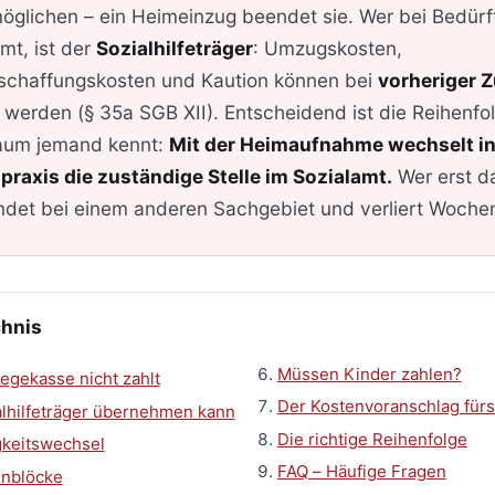
öglichen – ein Heimeinzug beendet sie. Wer bei Bedürft
mt, ist der
Sozialhilfeträger
: Umzugskosten,
chaffungskosten und Kaution können bei
vorheriger 
erden (§ 35a SGB XII). Entscheidend ist die Reihenfol
aum jemand kennt:
Mit der Heimaufnahme wechselt in
raxis die zuständige Stelle im Sozialamt.
Wer erst d
andet bei einem anderen Sachgebiet und verliert Woche
chnis
Müssen Kinder zahlen?
egekasse nicht zahlt
Der Kostenvoranschlag für
alhilfeträger übernehmen kann
Die richtige Reihenfolge
gkeitswechsel
FAQ – Häufige Fragen
enblöcke