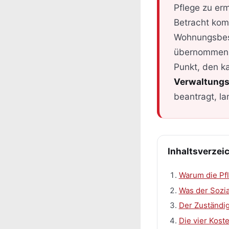
Pflege zu erm
Betracht kom
Wohnungsbes
übernommen w
Punkt, den k
Verwaltungsp
beantragt, l
Inhaltsverzei
Warum die Pfl
Was der Sozi
Der Zuständi
Die vier Kost