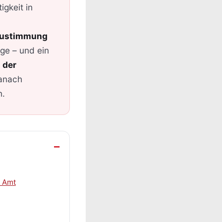
igkeit in
Zustimmung
ge – und ein
 der
anach
n.
s Amt