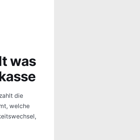
lt was
ekasse
zahlt die
mmt, welche
keitswechsel,