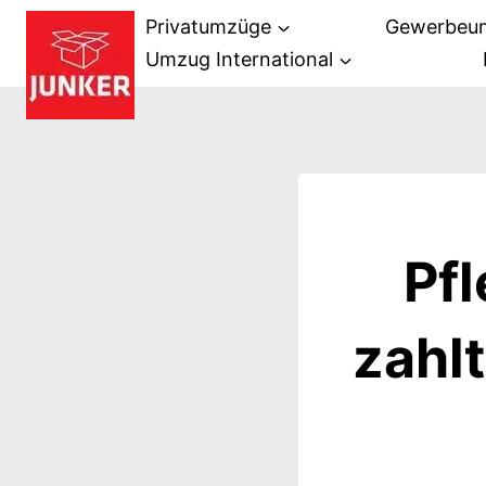
Zum
Privatumzüge
Gewerbeu
Inhalt
Umzug International
springen
Pf
zahl