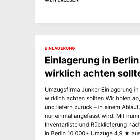
UND
AUSPACKSERVICE
IN
BERLIN:
7
GRÜNDE,
EINLAGERUNG
DIE
TATSÄCHLICH
Einlagerung in Berlin
ZÄHLEN
wirklich achten sollt
Umzugsfirma Junker Einlagerung in 
wirklich achten sollten Wir holen ab
und liefern zurück – in einem Ablauf
nur einmal angefasst wird. Mit num
Inventarliste und Rücklieferung nac
in Berlin 10.000+ Umzüge 4,9 ★ au