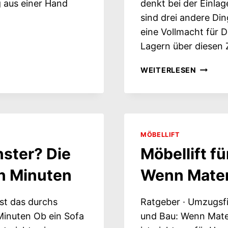
 aus einer Hand
denkt bei der Einlag
sind drei andere Din
eine Vollmacht für 
Lagern über diesen
EINLAG
WEITERLESEN
BEIM
AUSLAN
WAS
MITKOM
ENTSCH
MÖBELLIFT
ÜBER
nster? Die
Möbellift f
DEN
ZOLL
n Minuten
Wenn Mater
st das durchs
Ratgeber · Umzugsfi
Minuten Ob ein Sofa
und Bau: Wenn Mater