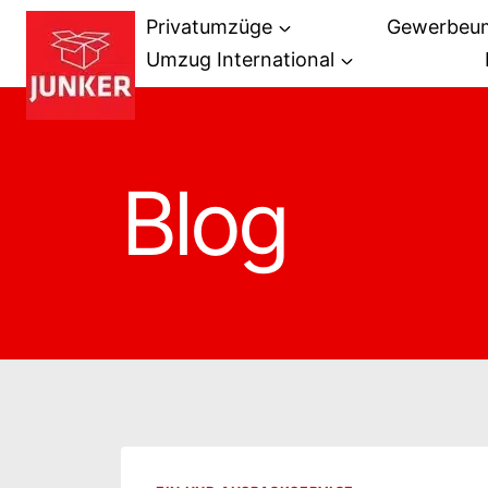
Zum
Privatumzüge
Gewerbeu
Inhalt
Umzug International
springen
Blog