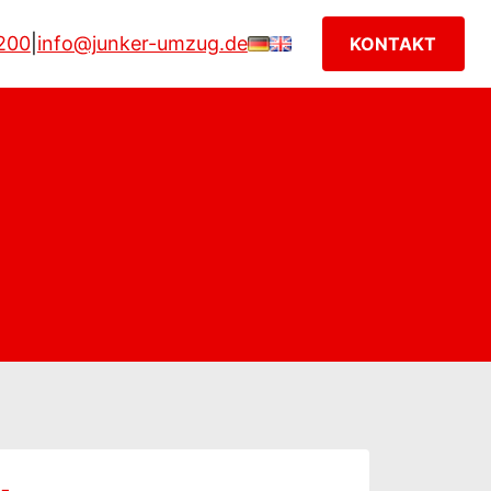
200
|
info@junker-umzug.de
KONTAKT