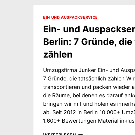
ER
SICH
EIN UND AUSPACKSERVICE
WIRKLICH
Ein- und Auspackser
RECHNET
Berlin: 7 Gründe, die
zählen
Umzugsfirma Junker Ein- und Auspac
7 Gründe, die tatsächlich zählen Wir
transportieren und packen wieder a
die Räume, bei denen es darauf ank
bringen wir mit und holen es innerha
ab. Seit 2012 in Berlin 10.000+ Um
1.600+ Bewertungen Material inklu
EIN-
WEITERLESEN