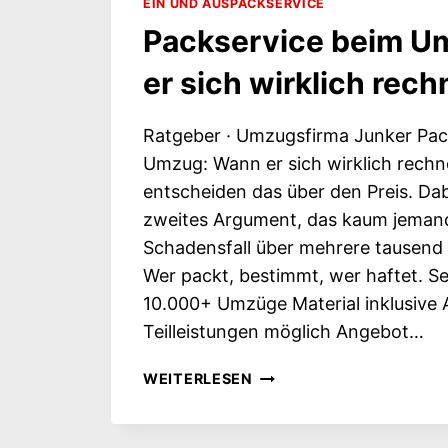
EIN UND AUSPACKSERVICE
Packservice beim U
er sich wirklich rech
Ratgeber · Umzugsfirma Junker Pac
Umzug: Wann er sich wirklich rechn
entscheiden das über den Preis. Dabe
zweites Argument, das kaum jeman
Schadensfall über mehrere tausend 
Wer packt, bestimmt, wer haftet. Sei
10.000+ Umzüge Material inklusive
Teilleistungen möglich Angebot…
PACKSERVICE
WEITERLESEN
BEIM
UMZUG:
WANN