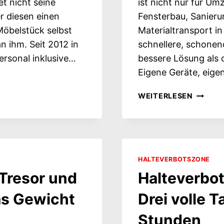
t nicht seine
ist nicht nur für U
r diesen einen
Fensterbau, Sanier
öbelstück selbst
Materialtransport in
n ihm. Seit 2012 in
schnellere, schonen
ersonal inklusive…
bessere Lösung als d
Eigene Geräte, eige
MÖBELL
WEITERLESEN
FÜR
HANDW
UND
BAU:
WENN
HALTEVERBOTSZONE
MATERI
, Tresor und
Halteverbo
NACH
OBEN
as Gewicht
Drei volle T
MUSS
Stunden