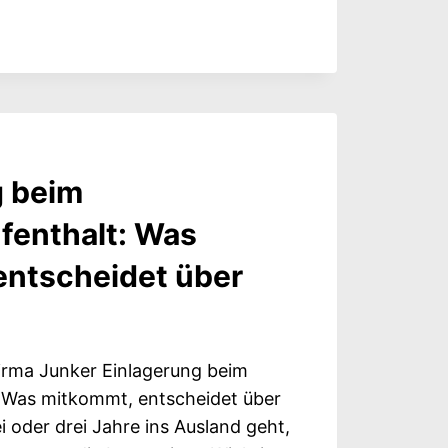
ERUNG
,
g beim
NSFALL
fenthalt: Was
T
entscheidet über
irma Junker Einlagerung beim
: Was mitkommt, entscheidet über
i oder drei Jahre ins Ausland geht,