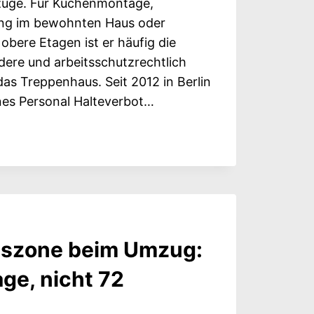
mzüge. Für Küchenmontage,
ung im bewohnten Haus oder
 obere Etagen ist er häufig die
dere und arbeitsschutzrechtlich
as Treppenhaus. Seit 2012 in Berlin
nes Personal Halteverbot…
IFT
ERK
AL
tszone beim Umzug:
age, nicht 72