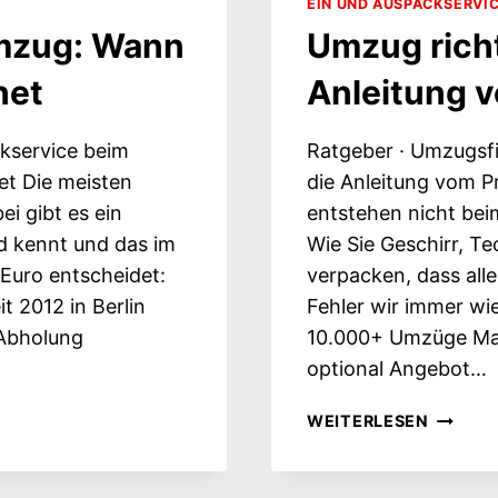
EIN UND AUSPACKSERVI
mzug: Wann
Umzug richt
net
Anleitung v
kservice beim
Ratgeber · Umzugsf
et Die meisten
die Anleitung vom P
i gibt es ein
entstehen nicht bei
d kennt und das im
Wie Sie Geschirr, Te
Euro entscheidet:
verpacken, dass all
t 2012 in Berlin
Fehler wir immer wie
 Abholung
10.000+ Umzüge Mat
optional Angebot…
UMZUG
WEITERLESEN
RICHTI
PACKEN
DIE