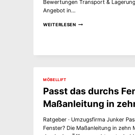
Bewertungen Transport & Lagerung
Angebot in…
EINLAGERUNG
WEITERLESEN
IN
BERLIN:
WORAUF
SIE
WIRKLICH
ACHTEN
SOLLTEN
MÖBELLIFT
Passt das durchs Fe
Maßanleitung in zeh
Ratgeber · Umzugsfirma Junker Pas
Fenster? Die Maßanleitung in zehn 