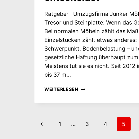
Ratgeber · Umzugsfirma Junker Möbel
Tresor und Steinplatte: Wenn das G
Bei normalen Möbeln zählt das Maß
Einzelstücken zählt etwas anderes:
Schwerpunkt, Bodenbelastung – und
gesetzliche Haftung überhaupt zum
Meistens tut sie es nicht. Seit 2012 i
bis 37 m…
MÖBELLIFT
WEITERLESEN
FÜR
KLAVIER,
TRESOR
UND
Seitennavigat
Vorherige
1
…
3
4
5
STEINPLATTE:
WENN
Seite
DAS