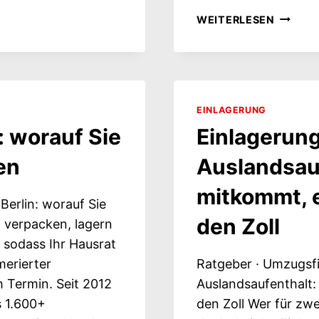
EINLAG
WEITERLESEN
IN
BERLIN:
KOSTEN
KLIMA
UND
EINLAGERUNG
WER
: worauf Sie
Einlagerun
IM
SCHADE
en
Auslandsau
HAFTE
mitkommt, 
Berlin: worauf Sie
den Zoll
, verpacken, lagern
, sodass Ihr Hausrat
merierter
Ratgeber · Umzugsf
h Termin. Seit 2012
Auslandsaufenthalt
s 1.600+
den Zoll Wer für zwe