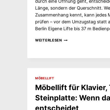
durch eine Öffnung geht, entscheide
Länge, sondern der Querschnitt. We
Zusammenhang kennt, kann jedes M
prüfen – vor dem Umzugstag statt a
Berlin Eigene Lifte bis 37 m Bedienp
PASST
WEITERLESEN
DAS
DURCHS
FENSTER?
DIE
MASSANLEITUNG I
N Z
MÖBELLIFT
EHN M
INUTEN
Möbellift für Klavier
Steinplatte: Wenn d
entscheidet