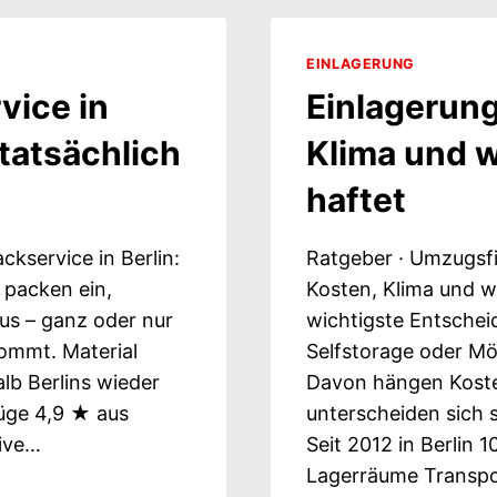
ANLEIT
VOM
EINLAGERUNG
PROFI
vice in
Einlagerung 
 tatsächlich
Klima und w
haftet
kservice in Berlin:
Ratgeber · Umzugsfi
 packen ein,
Kosten, Klima und w
us – ganz oder nur
wichtigste Entscheid
ommt. Material
Selfstorage oder Mö
lb Berlins wieder
Davon hängen Kosten
züge 4,9 ★ aus
unterscheiden sich s
sive…
Seit 2012 in Berlin
Lagerräume Transp