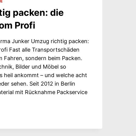
CE
ig packen: die
om Profi
irma Junker Umzug richtig packen:
rofi Fast alle Transportschäden
m Fahren, sondern beim Packen.
chnik, Bilder und Möbel so
es heil ankommt – und welche acht
der sehen. Seit 2012 in Berlin
erial mit Rücknahme Packservice
G
: