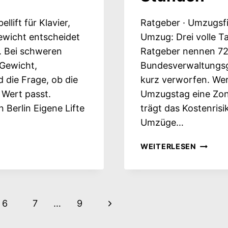
lift für Klavier,
Ratgeber · Umzugsf
ewicht entscheidet
Umzug: Drei volle Ta
. Bei schweren
Ratgeber nennen 72
 Gewicht,
Bundesverwaltungsge
 die Frage, ob die
kurz verworfen. Wer
 Wert passt.
Umzugstag eine Zone
n Berlin Eigene Lifte
trägt das Kostenrisi
Umzüge…
HALTE
WEITERLESEN
BEIM
UMZUG
DREI
VOLLE
ion
Nächste
6
7
…
9
TAGE,
NICHT
Seite
72