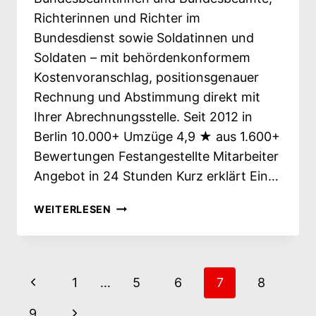
Richterinnen und Richter im
Bundesdienst sowie Soldatinnen und
Soldaten – mit behördenkonformem
Kostenvoranschlag, positionsgenauer
Rechnung und Abstimmung direkt mit
Ihrer Abrechnungsstelle. Seit 2012 in
Berlin 10.000+ Umzüge 4,9 ★ aus 1.600+
Bewertungen Festangestellte Mitarbeiter
Angebot in 24 Stunden Kurz erklärt Ein…
BUKG-
WEITERLESEN
UMZÜGE:
IHR
DIENSTLICH
Seitennavigation
VERANLASSTER
Vorherige
1
…
5
6
7
8
UMZUG,
SAUBER
Seite
Nächste
9