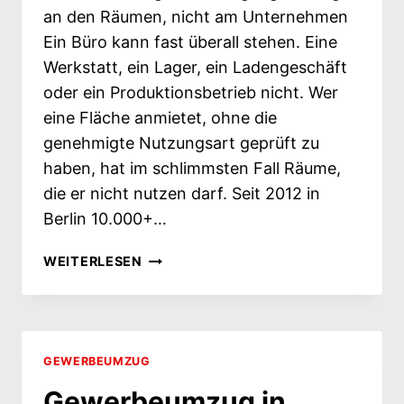
an den Räumen, nicht am Unternehmen
Ein Büro kann fast überall stehen. Eine
Werkstatt, ein Lager, ein Ladengeschäft
oder ein Produktionsbetrieb nicht. Wer
eine Fläche anmietet, ohne die
genehmigte Nutzungsart geprüft zu
haben, hat im schlimmsten Fall Räume,
die er nicht nutzen darf. Seit 2012 in
Berlin 10.000+…
GEWERBEUMZUG:
WEITERLESEN
GENEHMIGUNGEN
HÄNGEN
AN
DEN
RÄUMEN,
GEWERBEUMZUG
NICHT
Gewerbeumzug in
AM