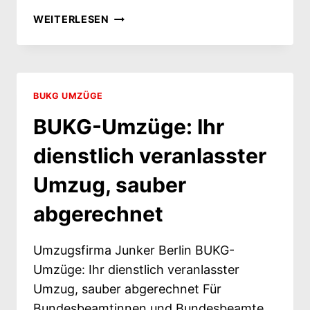
BUKG-
WEITERLESEN
AUSLANDSUMZUG:
ENTSENDUNG,
PAUSCHALEN
UND
DIE
BUKG UMZÜGE
ZWEI-
BUKG-Umzüge: Ihr
JAHRES-
FRIST
dienstlich veranlasster
Umzug, sauber
abgerechnet
Umzugsfirma Junker Berlin BUKG-
Umzüge: Ihr dienstlich veranlasster
Umzug, sauber abgerechnet Für
Bundesbeamtinnen und Bundesbeamte,