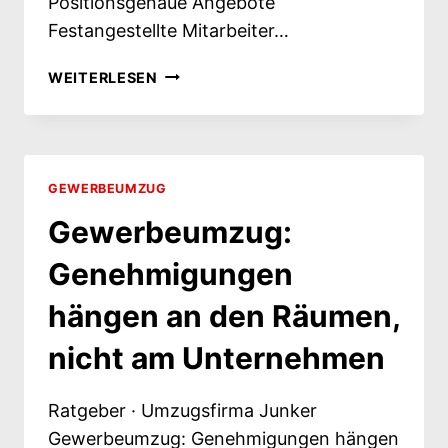
Positionsgenaue Angebote
Festangestellte Mitarbeiter…
BÜROUMZUG:
WEITERLESEN
ANGEBOTE
RICHTIG
VERGLEICHEN
–
UND
GEWERBEUMZUG
DIE
Gewerbeumzug:
HAFTUNGSLÜCKE
SCHLIESSEN
Genehmigungen
hängen an den Räumen,
nicht am Unternehmen
Ratgeber · Umzugsfirma Junker
Gewerbeumzug: Genehmigungen hängen