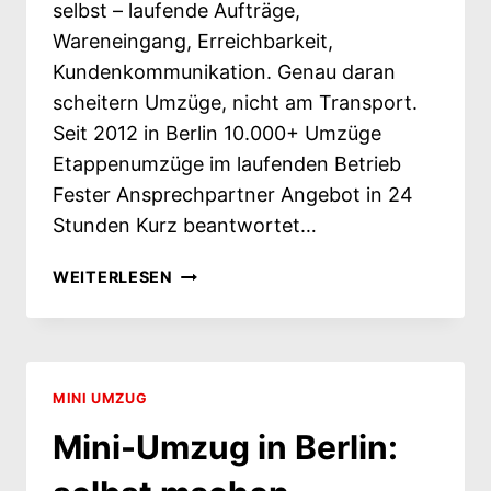
selbst – laufende Aufträge,
Wareneingang, Erreichbarkeit,
Kundenkommunikation. Genau daran
scheitern Umzüge, nicht am Transport.
Seit 2012 in Berlin 10.000+ Umzüge
Etappenumzüge im laufenden Betrieb
Fester Ansprechpartner Angebot in 24
Stunden Kurz beantwortet…
FIRMENUMZUG
WEITERLESEN
ORGANISIEREN:
WER
MACHT
WAS,
WÄHREND
MINI UMZUG
DER
Mini-Umzug in Berlin:
BETRIEB
WEITERLÄUFT