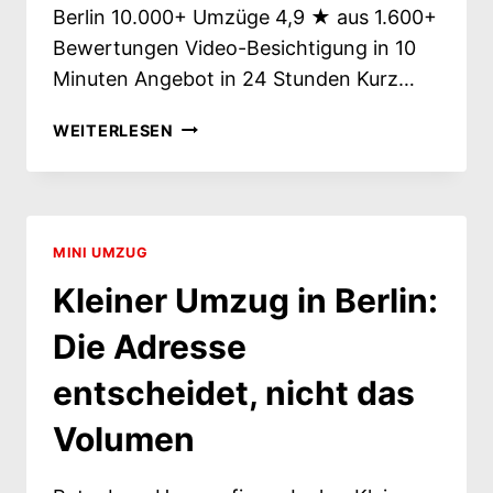
Berlin 10.000+ Umzüge 4,9 ★ aus 1.600+
Bewertungen Video-Besichtigung in 10
Minuten Angebot in 24 Stunden Kurz…
MINI
WEITERLESEN
UMZÜGE
IN
BERLIN
–
KLEIN
MINI UMZUG
IM
Kleiner Umzug in Berlin:
UMFANG,
SORGFÄLTIG
Die Adresse
IM
ABLAUF
entscheidet, nicht das
Volumen