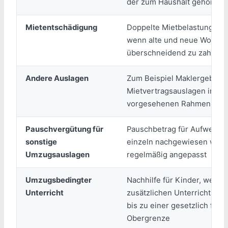
der zum Haushalt gehören
Mietentschädigung
Doppelte Mietbelastung in 
wenn alte und neue Wohnu
überschneidend zu zahlen s
Andere Auslagen
Zum Beispiel Maklergebühr
Mietvertragsauslagen im ge
vorgesehenen Rahmen
Pauschvergütung für
Pauschbetrag für Aufwendun
sonstige
einzeln nachgewiesen werd
Umzugsauslagen
regelmäßig angepasst
Umzugsbedingter
Nachhilfe für Kinder, wenn
Unterricht
zusätzlichen Unterricht erfo
bis zu einer gesetzlich fest
Obergrenze