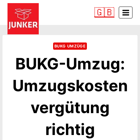
Zum
🇬🇧
Inhalt
springen
BUKG UMZÜGE
BUKG-Umzug:
Umzugskosten
vergütung
richtig