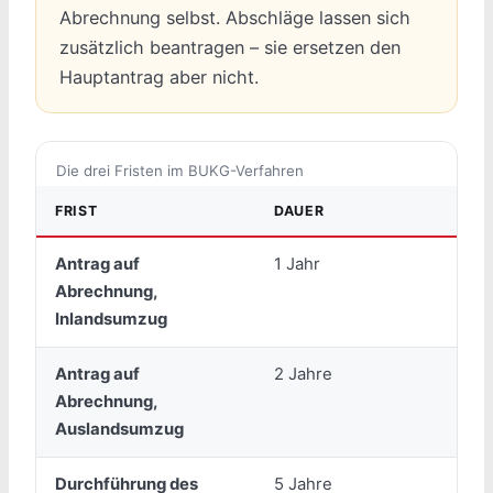
Abrechnung selbst. Abschläge lassen sich
zusätzlich beantragen – sie ersetzen den
Hauptantrag aber nicht.
Die drei Fristen im BUKG-Verfahren
FRIST
DAUER
B
Antrag auf
1 Jahr
T
Abrechnung,
B
Inlandsumzug
U
Antrag auf
2 Jahre
T
Abrechnung,
B
Auslandsumzug
U
Durchführung des
5 Jahre
W