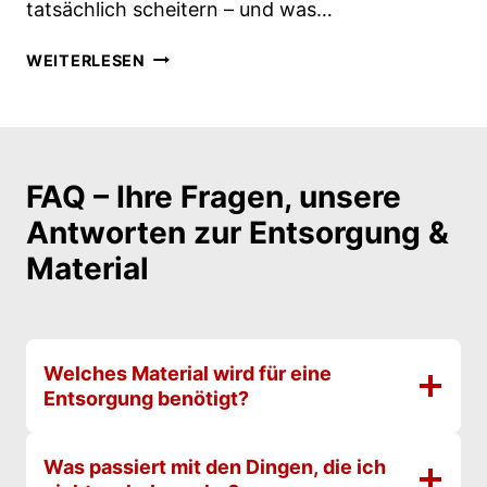
N
tatsächlich scheitern – und was…
D
S
U
P
U
WEITERLESEN
R
R
M
C
Ü
Z
H
C
Ü
D
H
G
A
E
E
FAQ – Ihre Fragen, unsere
S
U
I
J
Antworten zur Entsorgung &
N
N
O
D
B
Material
B
F
E
C
A
R
E
L
L
N
L
I
T
Welches Material wird für eine
E
N
E
Entsorgung benötigt?
N
–
R
,
D
D
E
Was passiert mit den Dingen, die ich
I
R