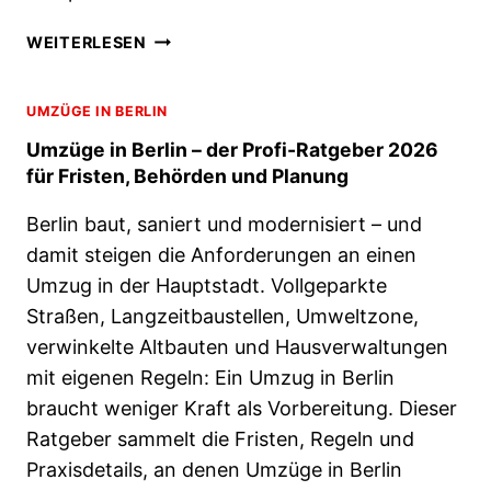
R
L
B
WEITERLESEN
I
U
N
K
:
UMZÜGE IN BERLIN
G
K
-
Umzüge in Berlin – der Profi-Ratgeber 2026
O
S
für Fristen, Behörden und Planung
S
O
T
N
Berlin baut, saniert und modernisiert – und
E
D
damit steigen die Anforderungen an einen
N
E
Ü
Umzug in der Hauptstadt. Vollgeparkte
R
B
Straßen, Langzeitbaustellen, Umweltzone,
F
E
Ä
verwinkelte Altbauten und Hausverwaltungen
R
L
mit eigenen Regeln: Ein Umzug in Berlin
N
L
A
braucht weniger Kraft als Vorbereitung. Dieser
E
H
Ratgeber sammelt die Fristen, Regeln und
:
M
A
Praxisdetails, an denen Umzüge in Berlin
E