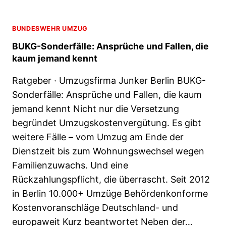
Ü
R
BUNDESWEHR UMZUG
G
E
BUKG-Sonderfälle: Ansprüche und Fallen, die
R
kaum jemand kennt
G
E
Ratgeber · Umzugsfirma Junker Berlin BUKG-
L
Sonderfälle: Ansprüche und Fallen, die kaum
D
jemand kennt Nicht nur die Versetzung
-
begründet Umzugskostenvergütung. Es gibt
U
M
weitere Fälle – vom Umzug am Ende der
Z
Dienstzeit bis zum Wohnungswechsel wegen
U
Familienzuwachs. Und eine
G
Rückzahlungspflicht, die überrascht. Seit 2012
I
N
in Berlin 10.000+ Umzüge Behördenkonforme
B
Kostenvoranschläge Deutschland- und
E
europaweit Kurz beantwortet Neben der…